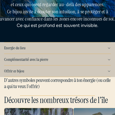
et ceux qui osent regarder au-delà des apparences.
Ce bijou invite à écouter son intuition, à se protéger et à
avancer avec confiance dans les zones encore inconnues de soi.
Ce qui est profond est souvent invisible.
Energie du lieu
Complémentarité avec la pierre
Offrir ce bijou
D'autres symboles peuvent correspondre à ton énergie (ou celle
a qui tu veux l'offrir)
Découvre les nombreux trésors de l'île
Cascade Langevin – Aigue-Marine &
Cirque de Salazie – Avent