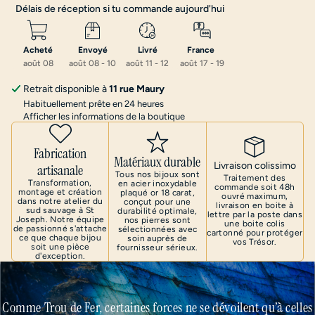
Délais de réception si tu commande aujourd'hui
Acheté
Envoyé
Livré
France 
août 08
août 08 
-
 10
août 11 
-
 12
août 17 
-
 19
Retrait disponible à
11 rue Maury
Habituellement prête en 24 heures
Afficher les informations de la boutique
Fabrication
Matériaux durable
Livraison colissimo
artisanale
Tous nos bijoux sont
Traitement des
Transformation,
en acier inoxydable
commande soit 48h
montage et création
plaqué or 18 carat,
ouvré maximum,
dans notre atelier du
conçut pour une
livraison en boite à
sud sauvage à St
durabilité optimale,
lettre par la poste dans
Joseph. Notre équipe
nos pierres sont
une boite colis
de passionné s'attache
sélectionnées avec
cartonné pour protéger
ce que chaque bijou
soin auprès de
vos Trésor.
soit une pièce
fournisseur sérieux.
d'exception.
Comme Trou de Fer, certaines forces ne se dévoilent qu’à celles