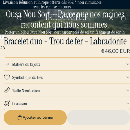
Livraison Réunion et Europe offerte dès 70€ * non cumulable
avec les remise en cours
Ousa Nou Sort – Parce que nos racines
Nombr
total
d’articl
racontent qui nous sommes.
dans l
panier:
Porter un bijou Ousa Nou Sort, c’est garder près de soi un fragment de son hist
Bracelet duo - Trou de fer - Labradorite
1
2
3
€46,00 EUR
Matière du bijoux
Symbolique du lieu
Taille & entretien
Livraison
Ajouter au panier