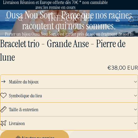
Livraison Réunion et Europe offerte dès 70€ * non cumulable
avec les remise en cours
Ousa Nou Sort – Parce que nos racines
Nombr
total
d’articl
racontent qui nous sommes.
dans l
panier:
Porter un bijou Ousa Nou Sort, c’est garder près de soi un fragment de son hist
Bracelet trio - Grande Anse - Pierre de
lune
€38,00 EUR
Matière du bijoux
Symbolique du lieu
Taille & entretien
Livraison