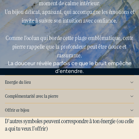
moment de calme intérieur.
Un bijou délicat, apaisant, qui accompagne les émotions et
invite à suivre son intuition avec confiance.
Comme l’océan qui borde cette plage emblématique, cette
pierre rappelle que la profondeur peut être douce et
rassurante.
La douceur révèle parfois ce que le bruit empêche
d’entendre.
Energie du lieu
Complémentarité avec la pierre
Offrir ce bijou
D'autres symboles peuvent correspondre à ton énergie (ou celle
a qui tu veux l'offrir)