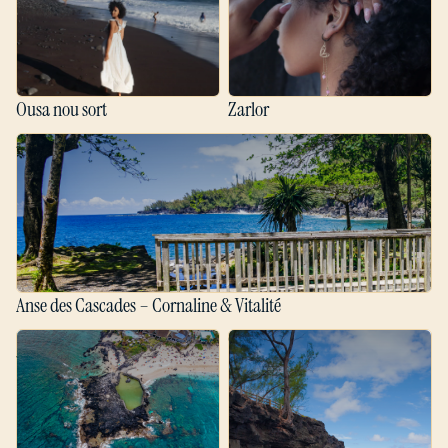
Ousa nou sort
Zarlor
Anse des Cascades – Cornaline & Vitalité
Anse des Cascades – Cornaline & Vitalité
Boucan Canot - St Paul -
Cap Méchant – Œil de Tigre &
Turquoise & Joie
Protection