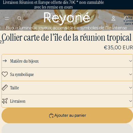
Livraison Réunion et Europe offerte dès 70€ * non cumulable
avec les remise en cours
Reyoné
Nombr
total
d’articl
dans l
panier:
Bijoux lumineux, joyeux, accessibles – symboles de l’île intense
Collier carte de l'île de la réunion tropical
2
3
€35,00 EUR
Matière du bijoux
Sa symbolique
Taille
Livraison
Ajouter au panier