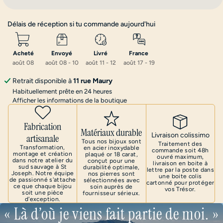
Délais de réception si tu commande aujourd'hui
Acheté
Envoyé
Livré
France 
août 08
août 08 
-
 10
août 11 
-
 12
août 17 
-
 19
Retrait disponible à
11 rue Maury
Habituellement prête en 24 heures
Afficher les informations de la boutique
Fabrication
Matériaux durable
Livraison colissimo
artisanale
Tous nos bijoux sont
Traitement des
Transformation,
en acier inoxydable
commande soit 48h
montage et création
plaqué or 18 carat,
ouvré maximum,
dans notre atelier du
conçut pour une
livraison en boite à
sud sauvage à St
durabilité optimale,
lettre par la poste dans
Joseph. Notre équipe
nos pierres sont
une boite colis
de passionné s'attache
sélectionnées avec
cartonné pour protéger
ce que chaque bijou
soin auprès de
vos Trésor.
soit une pièce
fournisseur sérieux.
d'exception.
« Là d’où je viens fait partie de moi. »