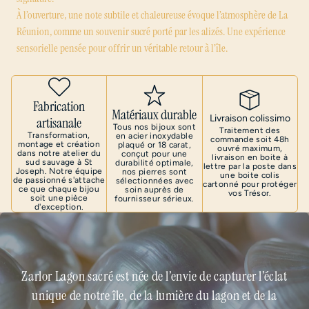
À l’ouverture, une note subtile et chaleureuse évoque l’atmosphère de La
Réunion, comme un souvenir sucré porté par les alizés. Une expérience
sensorielle pensée pour offrir un véritable retour à l’île.
Fabrication
Matériaux durable
Livraison colissimo
artisanale
Tous nos bijoux sont
Traitement des
Transformation,
en acier inoxydable
commande soit 48h
montage et création
plaqué or 18 carat,
ouvré maximum,
dans notre atelier du
conçut pour une
livraison en boite à
sud sauvage à St
durabilité optimale,
lettre par la poste dans
Joseph. Notre équipe
nos pierres sont
une boite colis
de passionné s'attache
sélectionnées avec
cartonné pour protéger
ce que chaque bijou
soin auprès de
vos Trésor.
soit une pièce
fournisseur sérieux.
d'exception.
Zarlor Lagon sacré est née de l’envie de capturer l’éclat
unique de notre île, de la lumière du lagon et de la