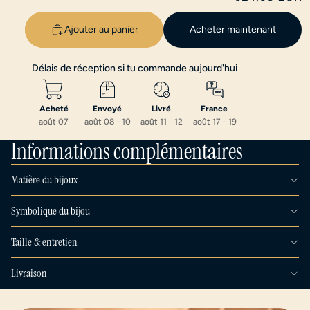
Ajouter au panier
Acheter maintenant
Délais de réception si tu commande aujourd'hui
Acheté
Envoyé
Livré
France 
août 07
août 08 
-
 10
août 11 
-
 12
août 17 
-
 19
Informations complémentaires
Matière du bijoux
Symbolique du bijou
Taille & entretien
Livraison