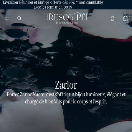
Livraison Réunion et Europe offerte dès 70€ * non cumulable
avec les remise en cours
Nombr
total
d’articl
dans l
panier:
Zarlor
Porter Zarlor Nacre, c’est s’offrir un bijou lumineux, élégant et
chargé de bienfaits pour le corps et l’esprit.